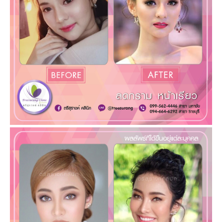
บทความ
ลดริ้วรอย
ศัลยกรรม
ติดต่อเรา
Filler
บทความทั้งหมด
ลดริ้วรอยบนใบหน้า
Hifu
บทความฟิลเลอร์
ลดกราม หน้าเรียว
หน้าผาก-ขมับ
ลดสัดส่วน
ขาวใส รักษาฝ้า ลบรอยสัก
บทความโบท็อกซ์
ร่องแก้ม-แก้มส้ม-ปาก
ร้อยไหม
บทความร้อยไหม
ตา-จมูก
ศัลยกรรม
บทความศัลยกรรม
คาง
จมูก
สลายไขมัน
บทความยกกระชับใบหน้า
หน้า
ตา
รักษาสิว
จมูก
หน้าอก
คาง