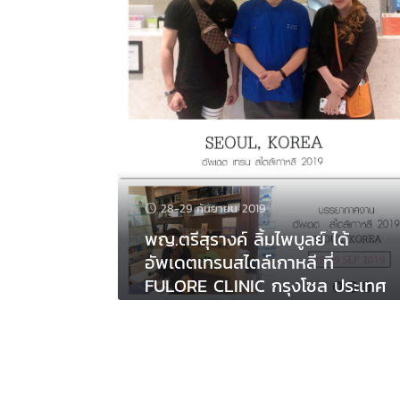
บทความ
ลดริ้วรอย
ศัลยกรรม
ติดต่อเรา
Filler
บทความทั้งหมด
ลดริ้วรอยบนใบหน้า
Hifu
บทความฟิลเลอร์
ลดกราม หน้าเรียว
หน้าผาก-ขมับ
ลดสัดส่วน
ขาวใส รักษาฝ้า ลบรอยสัก
บทความโบท็อกซ์
ร่องแก้ม-แก้มส้ม-ปาก
ร้อยไหม
บทความร้อยไหม
ตา-จมูก
28-29 กันยายน 2019
ศัลยกรรม
บทความศัลยกรรม
คาง
จมูก
พญ.ตรีสุรางค์ ลิ้มไพบูลย์ ได้
อัพเดตเทรนสไตล์เกาหลี ที่
สลายไขมัน
บทความยกกระชับใบหน้า
หน้า
ตา
FULORE CLINIC กรุงโซล ประเทศ
เกาหลี
รักษาสิว
จมูก
หน้าอก
คาง