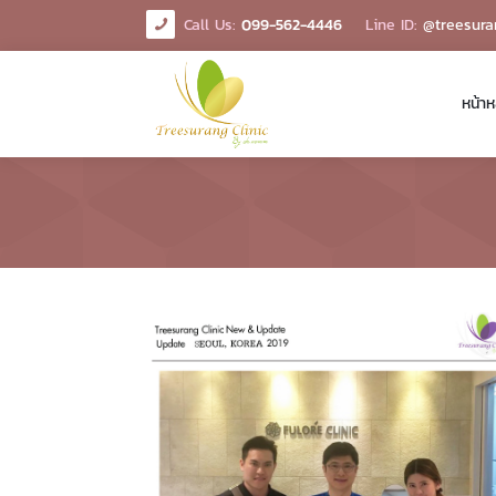
Call Us:
099-562-4446
Line ID:
@treesura
หน้าห
หน้าหลัก
เกี่ยวกับเรา
บริการ
ผลิตภัณฑ์
หน้าขาวใส
โปรโมชั่น
ข่าวสารและการพัฒนา
ปรับรูปหน้า ลดริ้วรอย
รีวิว